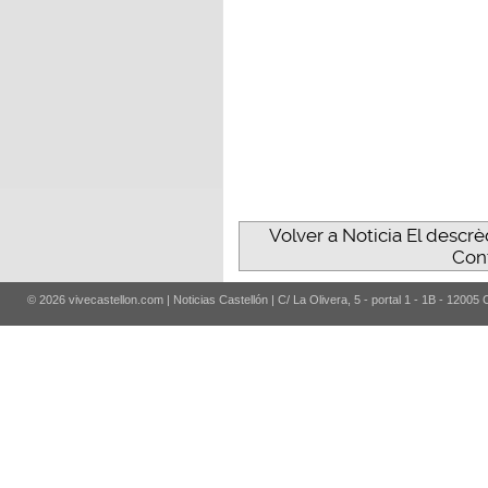
Volver a Noticia El descrèd
Con
© 2026 vivecastellon.com | Noticias Castellón | C/ La Olivera, 5 - portal 1 - 1B - 12005 