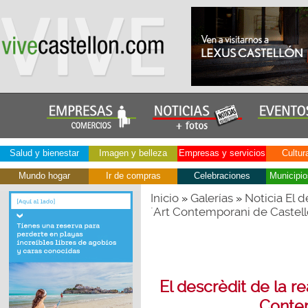
Salud y bienestar
Imagen y belleza
Empresas y servicios
Cultur
Mundo hogar
Ir de compras
Celebraciones
Municipio
Inicio
Galerías
Noticia El d
»
»
´Art Contemporani de Castell
El descrèdit de la re
Contem