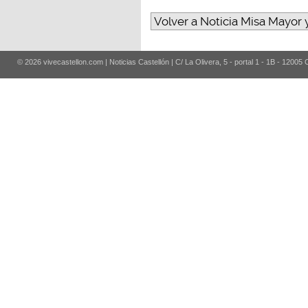
Volver a Noticia Misa Mayor 
© 2026 vivecastellon.com | Noticias Castellón | C/ La Olivera, 5 - portal 1 - 1B - 12005 