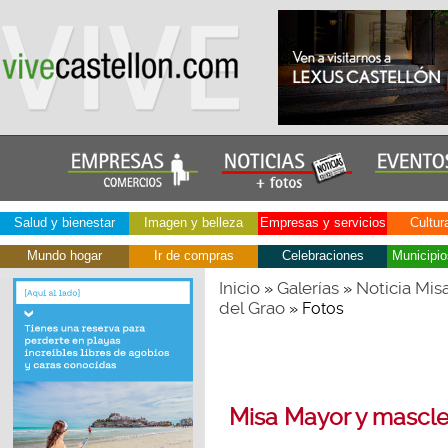
Salud y bienestar
Imagen y belleza
Empresas y servicios
Cultur
Mundo hogar
Ir de compras
Celebraciones
Municipio
Inicio
Galerías
Noticia Mis
»
»
del Grao
» Fotos
Misa Mayor y masclet