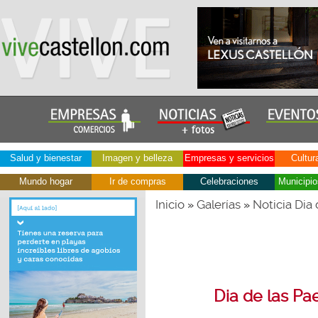
Salud y bienestar
Imagen y belleza
Empresas y servicios
Cultur
Mundo hogar
Ir de compras
Celebraciones
Municipio
Inicio
Galerías
Noticia Dia 
»
»
Dia de las Pa