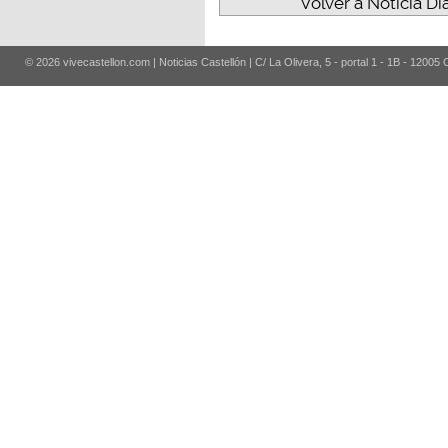
Volver a Noticia Di
© 2026 vivecastellon.com | Noticias Castellón | C/ La Olivera, 5 - portal 1 - 1B - 12005 