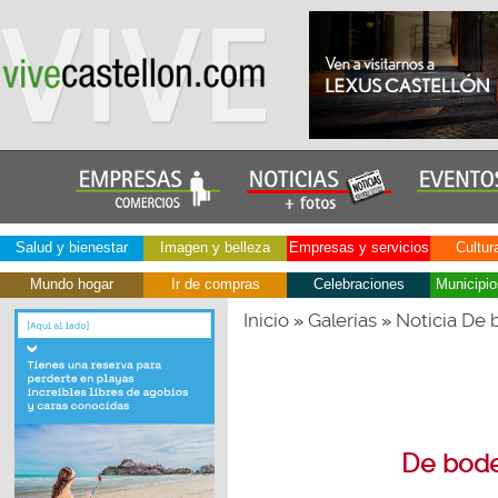
Salud y bienestar
Imagen y belleza
Empresas y servicios
Cultur
Mundo hogar
Ir de compras
Celebraciones
Municipio
Inicio
Galerías
Noticia De 
»
»
De bode