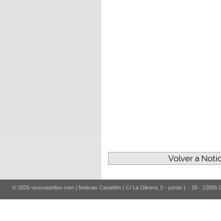
Volver a Noti
© 2026 vivecastellon.com | Noticias Castellón | C/ La Olivera, 5 - portal 1 - 1B - 12005 