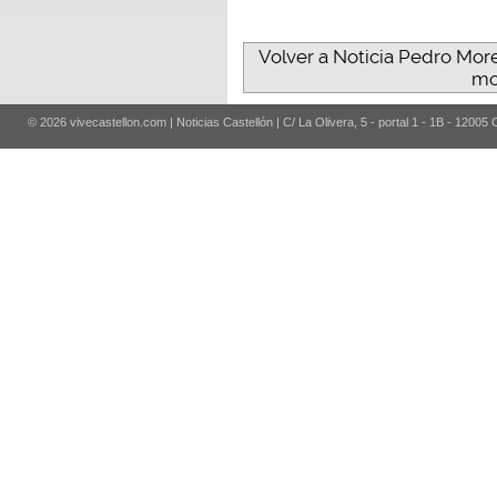
Volver a Noticia Pedro More
mo
© 2026 vivecastellon.com | Noticias Castellón | C/ La Olivera, 5 - portal 1 - 1B - 12005 