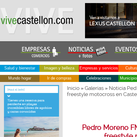
Salud y bienestar
Imagen y belleza
Empresas y servicios
Cultur
Mundo hogar
Ir de compras
Celebraciones
Municipio
Inicio
Galerías
Noticia Ped
»
»
freestyle motocross en Caste
Pedro Moreno FMX
freestyle