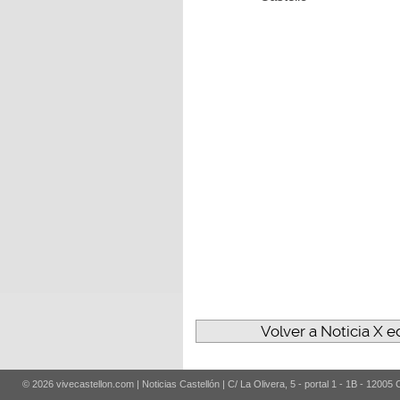
Volver a Noticia X e
© 2026 vivecastellon.com | Noticias Castellón | C/ La Olivera, 5 - portal 1 - 1B - 12005 