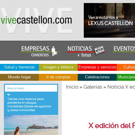
Salud y bienestar
Imagen y belleza
Empresas y servicios
Cultur
Mundo hogar
Ir de compras
Celebraciones
Municipio
Inicio
Galerías
Noticia X e
»
»
X edición del 