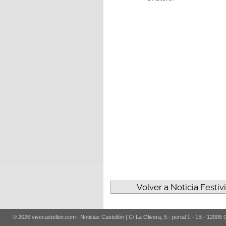
Volver a Noticia Festiv
© 2026 vivecastellon.com | Noticias Castellón | C/ La Olivera, 5 - portal 1 - 1B - 12005 