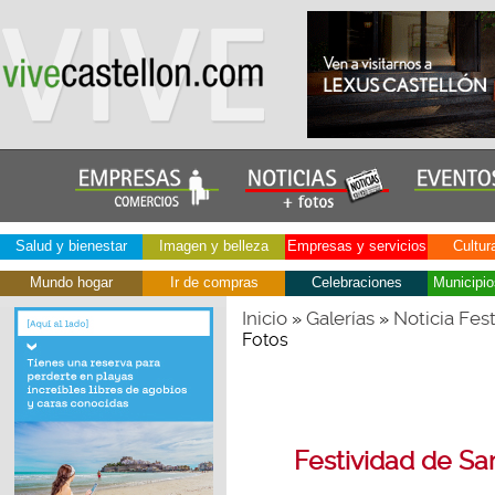
Salud y bienestar
Imagen y belleza
Empresas y servicios
Cultur
Mundo hogar
Ir de compras
Celebraciones
Municipio
Inicio
Galerías
Noticia Fest
»
»
Fotos
Festividad de San