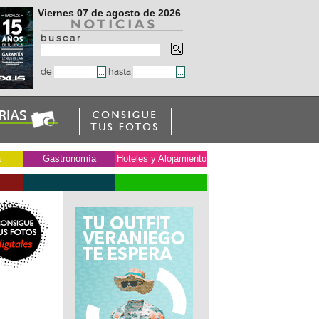
Viernes 07 de agosto de 2026
b u s c a r
de
hasta
a
Gastronomía
Hoteles y Alojamiento
otos