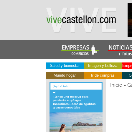
Salud y bienestar
Imagen y belleza
Empre
Mundo hogar
Ir de compras
C
Inicio
Ga
»