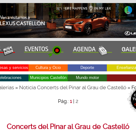
sas y servicios
Cultura y Ocio
Deporte
Enseñanz
elebraciones
Municipios Castellón
Mundo motor
lerías
Noticia Concerts del Pinar al Grau de Castelló
»
» F
2
Pág.:
1
|
Concerts del Pinar al Grau de Castelló