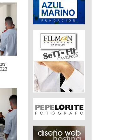
tas
023