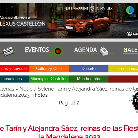
sas y servicios
Cultura y Ocio
Deporte
Enseñanz
elebraciones
Municipios Castellón
Mundo motor
lerías
Noticia Selene Tarín y Alejandra Sáez, reinas de la
»
gdalena 2023
» Fotos
2
Pág.:
1
|
e Tarín y Alejandra Sáez, reinas de las Fies
la Magdalena 2023