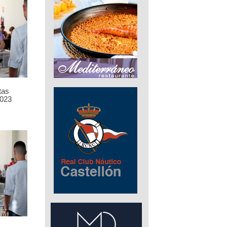
tas
023