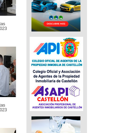
tas
023
tas
023