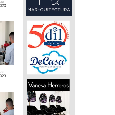
tas
023
tas
023