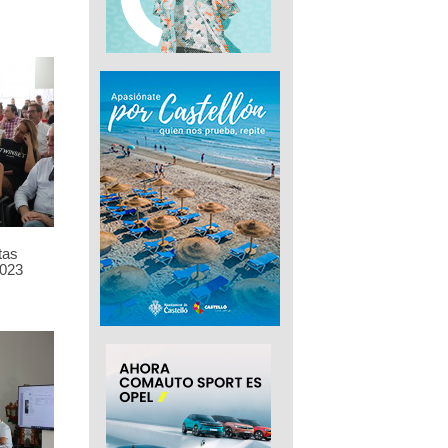
tas
023