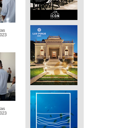
tas
023
tas
023