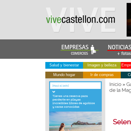
Salud y bienestar
Imagen y belleza
Empre
Mundo hogar
Ir de compras
C
Inicio
Ga
»
de la Ma
Selen