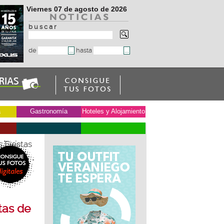
Viernes 07 de agosto de 2026
b u s c a r
de
hasta
a
Gastronomía
Hoteles y Alojamiento
s Fiestas
tas de