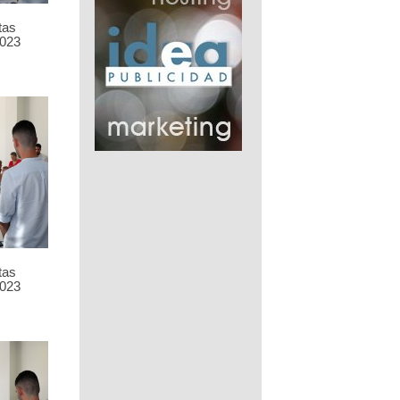
tas
023
tas
023