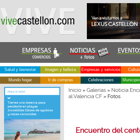
Salud y bienestar
Imagen y belleza
Empresas y servicios
Cultur
Mundo hogar
Ir de compras
Celebraciones
Municipio
Inicio
Galerías
Noticia Enc
»
»
al Valencia CF
» Fotos
Encuentro del cente