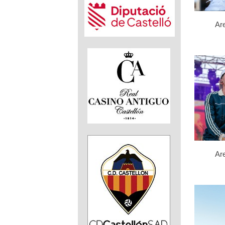
Ar
Ar