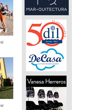
nd
nd