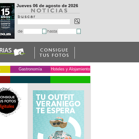
Jueves 06 de agosto de 2026
b u s c a r
de
hasta
a
Gastronomía
Hoteles y Alojamiento
otos