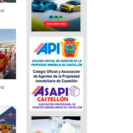
nd
nd