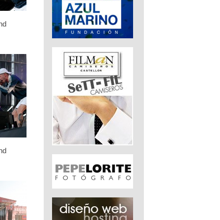
nd
nd