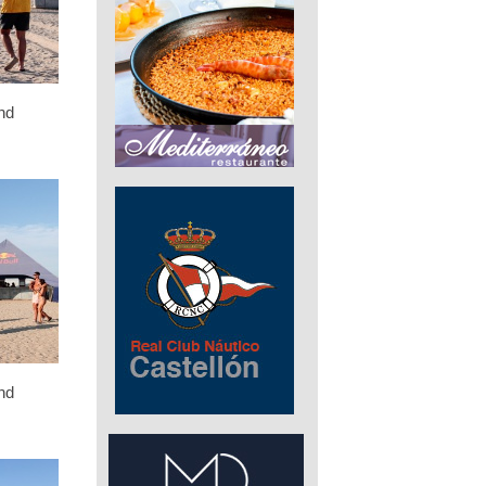
nd
nd