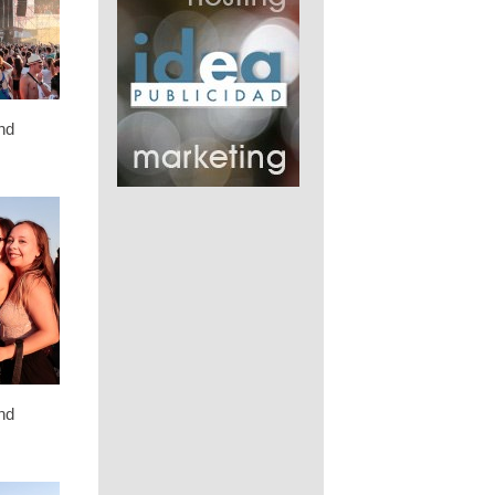
nd
nd