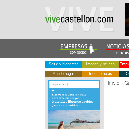
Salud y bienestar
Imagen y belleza
Empre
Mundo hogar
Ir de compras
C
Inicio
Ga
»