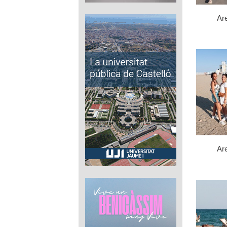
Ar
Ar