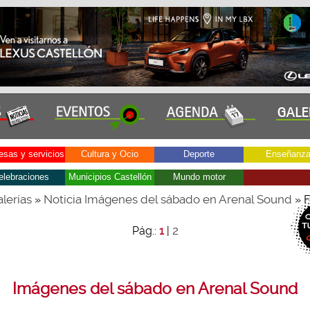
sas y servicios
Cultura y Ocio
Deporte
Enseñanz
elebraciones
Municipios Castellón
Mundo motor
lerías
Noticia Imágenes del sábado en Arenal Sound
»
» F
2
Pág.:
1
|
Imágenes del sábado en Arenal Sound