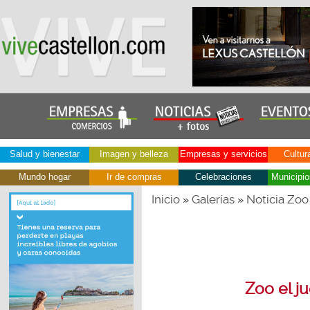
Salud y bienestar
Imagen y belleza
Empresas y servicios
Cultur
Mundo hogar
Ir de compras
Celebraciones
Municipio
Inicio
Galerías
Noticia Zoo
»
»
Zoo el j