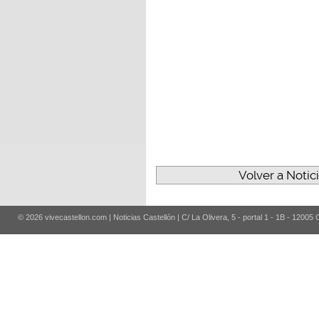
Volver a Notic
© 2026 vivecastellon.com | Noticias Castellón | C/ La Olivera, 5 - portal 1 - 1B - 12005 