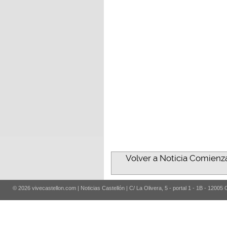
Volver a Noticia Comienza
© 2026 vivecastellon.com | Noticias Castellón | C/ La Olivera, 5 - portal 1 - 1B - 12005 