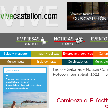
Salud y bienestar
Imagen y belleza
Empresas y servicios
Cultur
Mundo hogar
Ir de compras
Celebraciones
Municipio
Inicio
Galerías
Noticia Comi
»
»
Rototom Sunsplash 2022
» Fo
Comienza el El fest
S