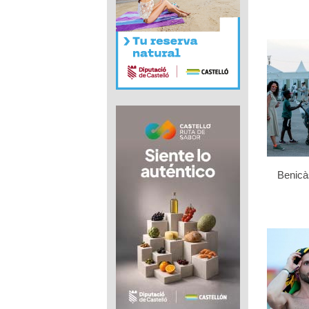
Benicà