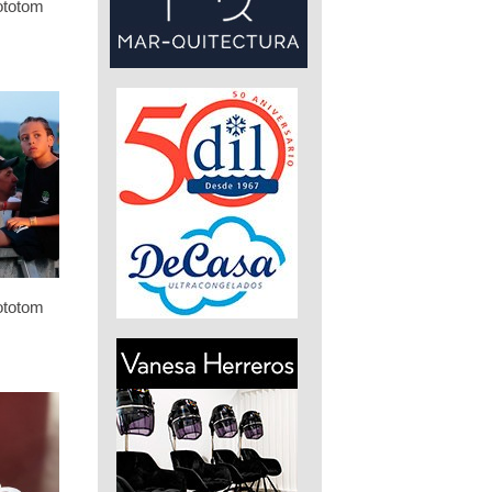
ototom
ototom