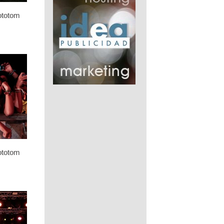
ototom
ototom