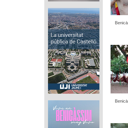
Benicà
Benicà