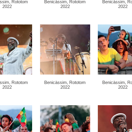
ssim, Rototom
Benicàssim, Rototom
Benicàssim, R
2022
2022
2022
ssim, Rototom
Benicàssim, Rototom
Benicàssim, R
2022
2022
2022