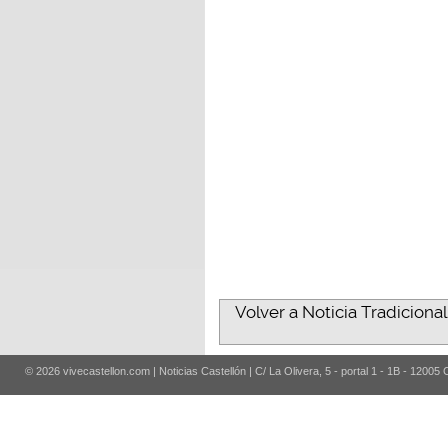
Volver a Noticia Tradiciona
© 2026 vivecastellon.com | Noticias Castellón | C/ La Olivera, 5 - portal 1 - 1B - 12005 