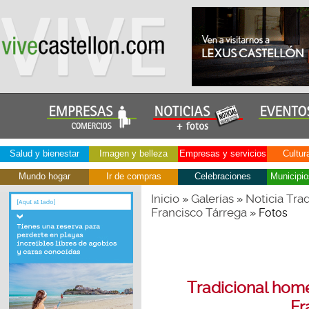
Salud y bienestar
Imagen y belleza
Empresas y servicios
Cultur
Mundo hogar
Ir de compras
Celebraciones
Municipio
Inicio
Galerías
Noticia Tra
»
»
Francisco Tárrega
» Fotos
Tradicional home
Fr