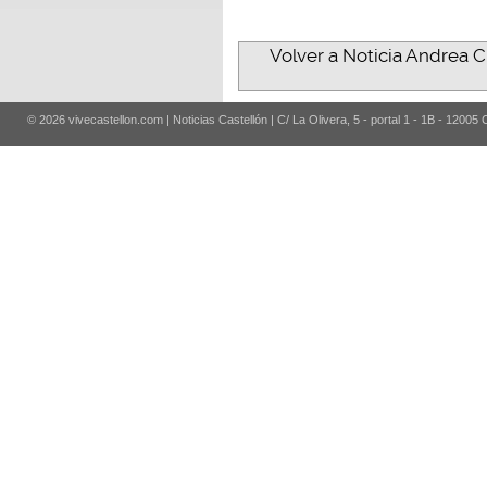
Volver a Noticia Andrea C
© 2026 vivecastellon.com | Noticias Castellón | C/ La Olivera, 5 - portal 1 - 1B - 12005 