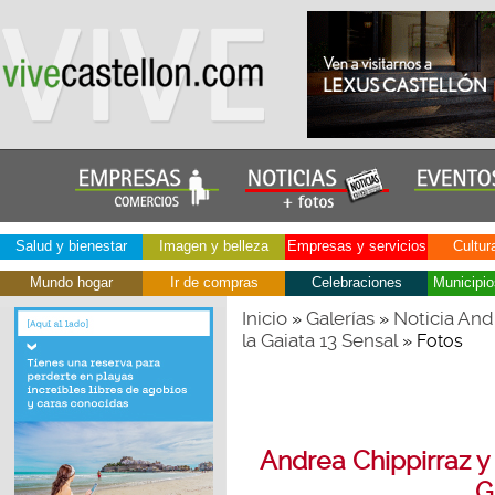
Salud y bienestar
Imagen y belleza
Empresas y servicios
Cultur
Mundo hogar
Ir de compras
Celebraciones
Municipio
Inicio
Galerías
Noticia And
»
»
la Gaiata 13 Sensal
» Fotos
Andrea Chippirraz y
G