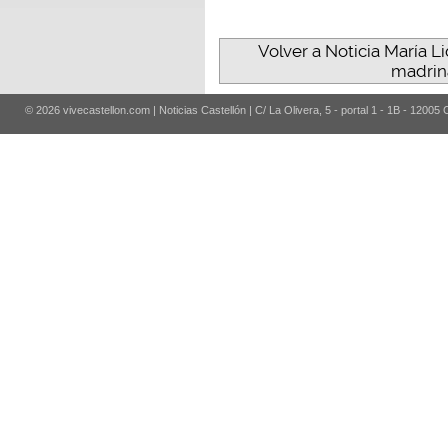
Volver a Noticia María 
madrina
© 2026 vivecastellon.com | Noticias Castellón | C/ La Olivera, 5 - portal 1 - 1B - 12005 