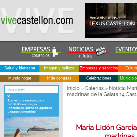
Salud y bienestar
Imagen y belleza
Empresas y servicios
Cultur
Mundo hogar
Ir de compras
Celebraciones
Municipio
Inicio
Galerías
Noticia Mar
»
»
madrinas de la Gaiata 14 Cast
María Lidón Garcí
madrinas d