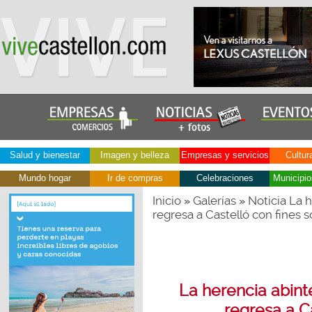
Salud y bienestar
Imagen y belleza
Empresas y servicios
Cultur
Mundo hogar
Ir de compras
Celebraciones
Municipio
Inicio
Galerías
Noticia La 
»
»
regresa a Castelló con fines s
La herencia abint
regresa a C