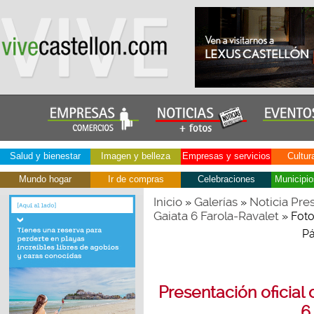
Salud y bienestar
Imagen y belleza
Empresas y servicios
Cultur
Mundo hogar
Ir de compras
Celebraciones
Municipio
Inicio
Galerías
Noticia Pres
»
»
Gaiata 6 Farola-Ravalet
» Fot
Pá
Presentación oficial
6