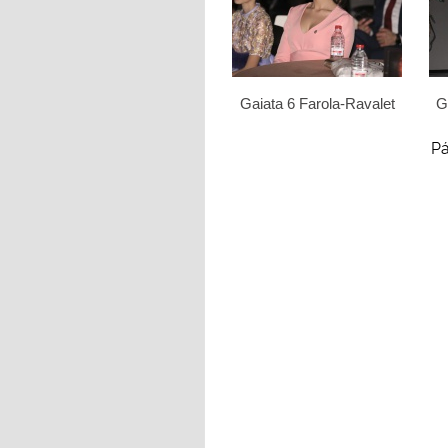
Gaiata 6 Farola-Ravalet
G
Pá