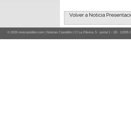
Volver a Noticia Presentaci
© 2026 vivecastellon.com | Noticias Castellón | C/ La Olivera, 5 - portal 1 - 1B - 12005 