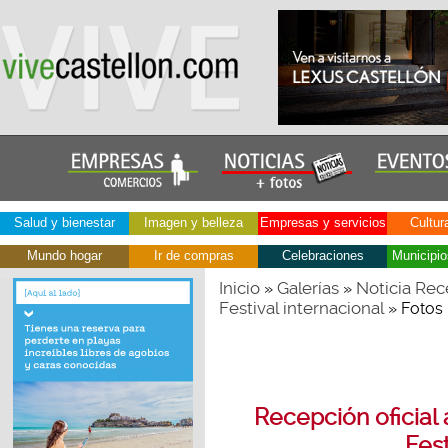
Salud y bienestar
Imagen y belleza
Empresas y servicios
Cultur
Mundo hogar
Ir de compras
Celebraciones
Municipio
Inicio
Galerías
Noticia Rece
»
»
Festival internacional
» Fotos
Recepción oficial 
Fest