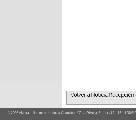
Volver a Noticia Recepción o
© 2026 vivecastellon.com | Noticias Castellón | C/ La Olivera, 5 - portal 1 - 1B - 12005 