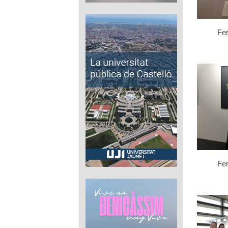
Fe
Fe