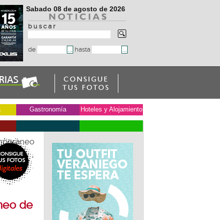
Sabado 08 de agosto de 2026
b u s c a r
de
hasta
a
Gastronomía
Hoteles y Alojamiento
emporáneo
neo de