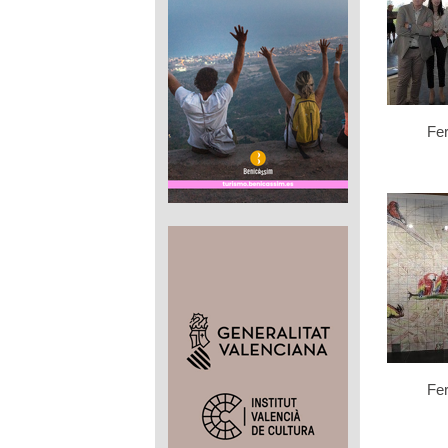
Fe
Fe