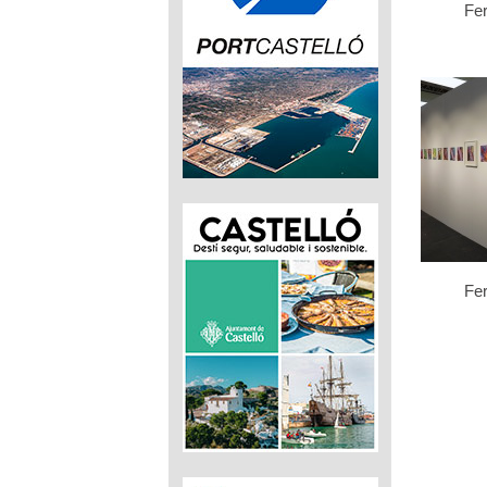
Fe
Fe