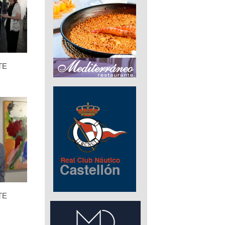
TE
TE