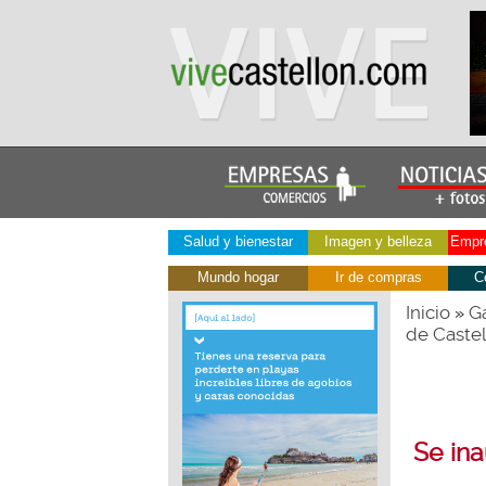
Salud y bienestar
Imagen y belleza
Empre
Mundo hogar
Ir de compras
C
Inicio
Ga
»
de Castel
Se in