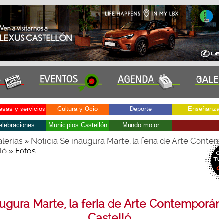
sas y servicios
Cultura y Ocio
Deporte
Enseñanz
elebraciones
Municipios Castellón
Mundo motor
lerías
Noticia Se inaugura Marte, la feria de Arte Cont
»
ló
» Fotos
augura Marte, la feria de Arte Contemporá
Castelló