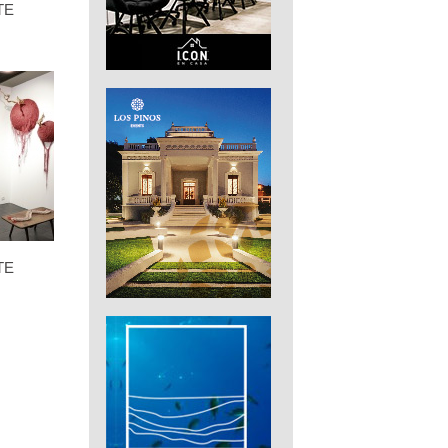
TE
TE