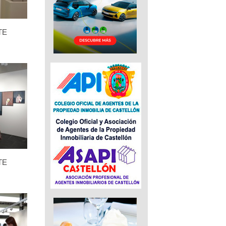
TE
TE