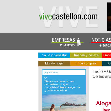
Salud y bienestar
Imagen y belleza
Empre
Mundo hogar
Ir de compras
C
Inicio
Ga
»
de las ár
Alega
las