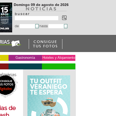
Domingo 09 de agosto de 2026
b u s c a r
de
hasta
a
Gastronomía
Hoteles y Alojamiento
n varias
ias de
lash