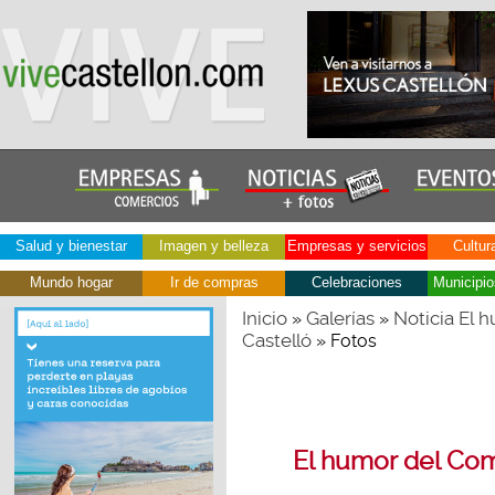
Salud y bienestar
Imagen y belleza
Empresas y servicios
Cultur
Mundo hogar
Ir de compras
Celebraciones
Municipio
Inicio
Galerías
Noticia El 
»
»
Castelló
» Fotos
El humor del Co