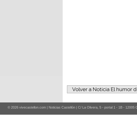
Volver a Noticia El humor 
© 2026 vivecastellon.com | Noticias Castellón | C/ La Olivera, 5 - portal 1 - 1B - 12005 