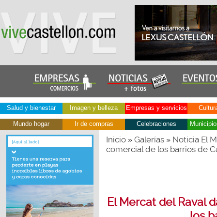
Salud y bienestar
Imagen y belleza
Empresas y servicios
Cultur
Mundo hogar
Ir de compras
Celebraciones
Municipio
Inicio
Galerías
Noticia El M
»
»
comercial de los barrios de C
El Mercat del Raval d
los b