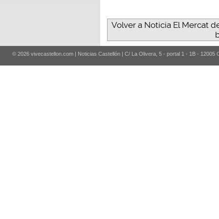
Volver a Noticia El Mercat d
b
© 2026 vivecastellon.com | Noticias Castellón | C/ La Olivera, 5 - portal 1 - 1B - 12005 