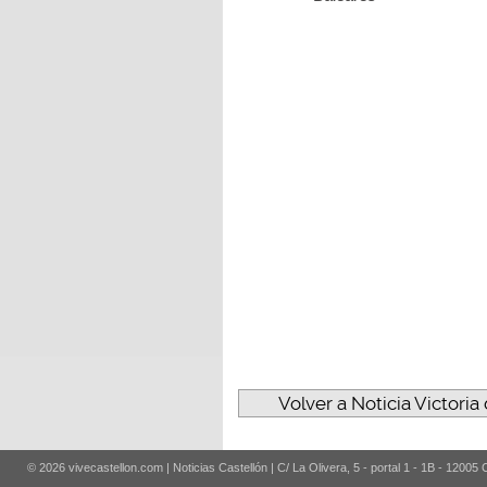
Volver a Noticia Victoria
© 2026 vivecastellon.com | Noticias Castellón | C/ La Olivera, 5 - portal 1 - 1B - 12005 