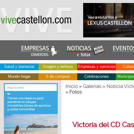
Salud y bienestar
Imagen y belleza
Empresas y servicios
Cultur
Mundo hogar
Ir de compras
Celebraciones
Municipio
Inicio
Galerías
Noticia Vict
»
»
» Fotos
Victoria del CD Cas