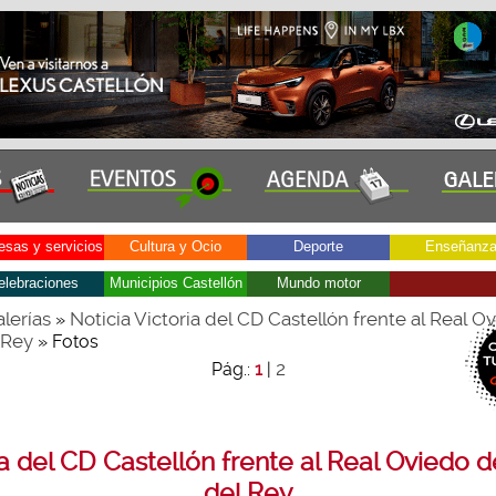
sas y servicios
Cultura y Ocio
Deporte
Enseñanz
elebraciones
Municipios Castellón
Mundo motor
lerías
Noticia Victoria del CD Castellón frente al Real O
»
 Rey
» Fotos
2
Pág.:
1
|
ia del CD Castellón frente al Real Oviedo 
del Rey