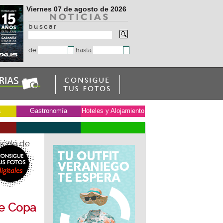
Viernes 07 de agosto de 2026
b u s c a r
de
hasta
a
Gastronomía
Hoteles y Alojamiento
viedo de
de Copa