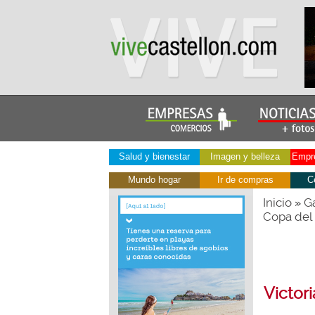
Salud y bienestar
Imagen y belleza
Empre
Mundo hogar
Ir de compras
C
Inicio
Ga
»
Copa del
Victor