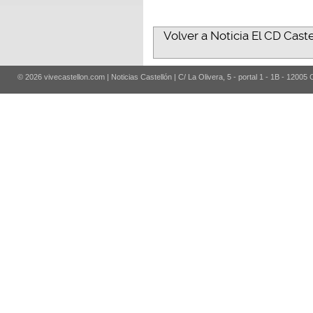
Volver a Noticia El CD Cast
© 2026 vivecastellon.com | Noticias Castellón | C/ La Olivera, 5 - portal 1 - 1B - 12005 