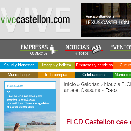
Salud y bienestar
Imagen y belleza
Empresas y servicios
Cultur
Mundo hogar
Ir de compras
Celebraciones
Municipio
Inicio
Galerías
Noticia El 
»
»
ante el Osasuna
» Fotos
El CD Castellon cae 