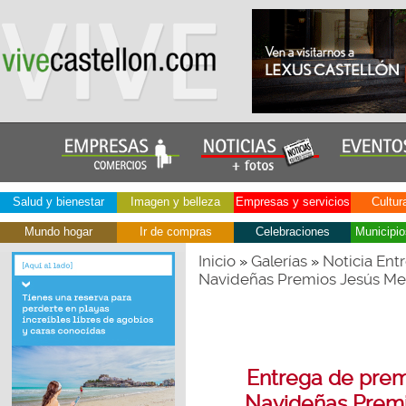
Salud y bienestar
Imagen y belleza
Empresas y servicios
Cultur
Mundo hogar
Ir de compras
Celebraciones
Municipio
Inicio
Galerías
Noticia Ent
»
»
Navideñas Premios Jesús Me
Entrega de prem
Navideñas Prem