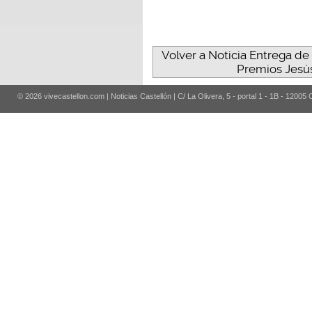
Volver a Noticia Entrega d
Premios Jesú
© 2026 vivecastellon.com | Noticias Castellón | C/ La Olivera, 5 - portal 1 - 1B - 12005 