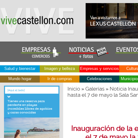
Salud y bienestar
Imagen y belleza
Empresas y servicios
Cultur
Mundo hogar
Ir de compras
Celebraciones
Municipio
Inicio
Galerías
Noticia Inau
»
»
hasta el 7 de mayo la Sala Sa
Inauguración de la e
el 7 de mayo la