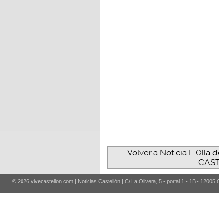
Volver a Noticia L´Olla d
CAST
© 2026 vivecastellon.com | Noticias Castellón | C/ La Olivera, 5 - portal 1 - 1B - 12005 