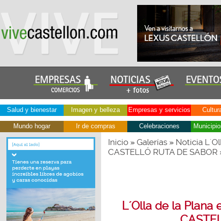
Salud y bienestar
Imagen y belleza
Empresas y servicios
Cultur
Mundo hogar
Ir de compras
Celebraciones
Municipio
Inicio
Galerías
Noticia L´Ol
»
»
CASTELLÓ RUTA DE SABOR
L´Olla de la Plana 
CASTEL