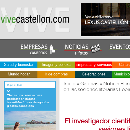
Salud y bienestar
Imagen y belleza
Empresas y servicios
Cultur
Mundo hogar
Ir de compras
Celebraciones
Municipio
Inicio
Galerías
Noticia El i
»
»
en las sesiones literarias Lee
El investigador cientí
sesiones l