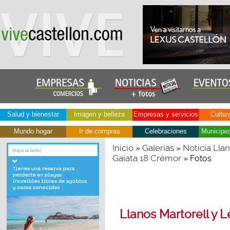
Salud y bienestar
Imagen y belleza
Empresas y servicios
Cultur
Mundo hogar
Ir de compras
Celebraciones
Municipio
Inicio
Galerías
Noticia Lla
»
»
Gaiata 18 Crémor
» Fotos
Llanos Martorell y L