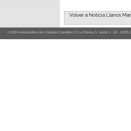
Volver a Noticia Llanos Mar
© 2026 vivecastellon.com | Noticias Castellón | C/ La Olivera, 5 - portal 1 - 1B - 12005 