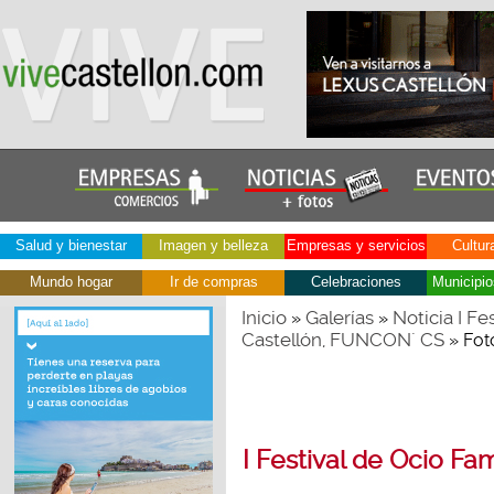
Salud y bienestar
Imagen y belleza
Empresas y servicios
Cultur
Mundo hogar
Ir de compras
Celebraciones
Municipio
Inicio
Galerías
Noticia I Fe
»
»
Castellón, FUNCON´ CS
» Fot
I Festival de Ocio Fam