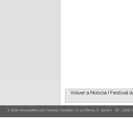
Volver a Noticia I Festival 
© 2026 vivecastellon.com | Noticias Castellón | C/ La Olivera, 5 - portal 1 - 1B - 12005 