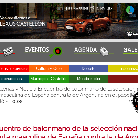
sas y servicios
Cultura y Ocio
Deporte
Enseñanz
elebraciones
Municipios Castellón
Mundo motor
lerías
Noticia Encuentro de balonmano de la selección 
»
masculina de España contra la de Argentina en el pabellón
ló
» Fotos
uentro de balonmano de la selección naci
uta masculina de España contra la de Arg