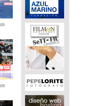
025
025