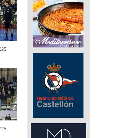
025
025