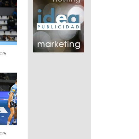
025
025