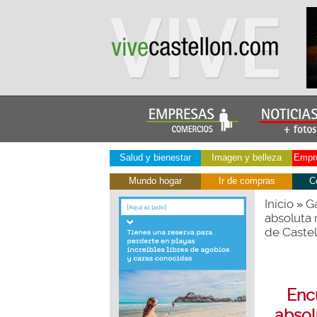
Salud y bienestar
Imagen y belleza
Empre
Mundo hogar
Ir de compras
C
Inicio
Ga
»
absoluta 
de Castel
Enc
absol