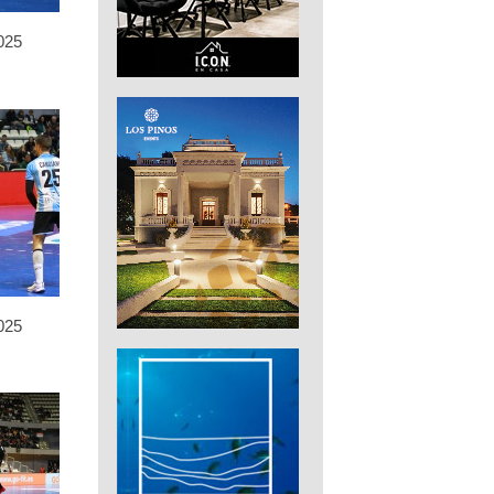
025
025