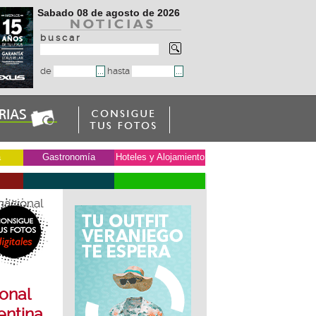
Sabado 08 de agosto de 2026
b u s c a r
de
hasta
a
Gastronomía
Hoteles y Alojamiento
nacional
 Ciutat
onal
entina