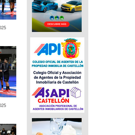
025
025