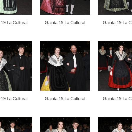
 19 La Cultural
Gaiata 19 La Cultural
Gaiata 19 La Cu
 19 La Cultural
Gaiata 19 La Cultural
Gaiata 19 La Cu