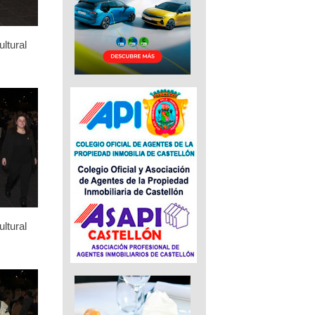
ltural
ltural