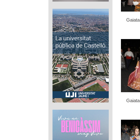
Gaiata
Gaiata