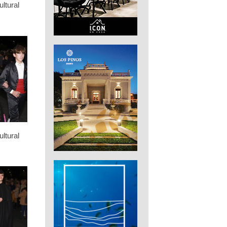
ltural
ltural