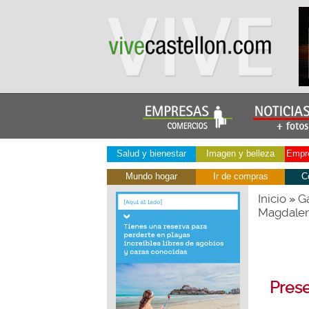
Salud y bienestar
Imagen y belleza
Empre
Mundo hogar
Ir de compras
C
Inicio
Ga
»
Magdalen
Prese