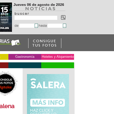
Jueves 06 de agosto de 2026
b u s c a r
de
hasta
a
Gastronomía
Hoteles y Alojamiento
dalena