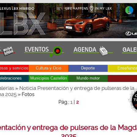
sas y servicios
Cultura y Ocio
Deporte
Enseñanz
elebraciones
Municipios Castellón
Mundo motor
lerías
Noticia Presentación y entrega de pulseras de la
»
a 2025
» Fotos
1
Pág.:
|
2
ntación y entrega de pulseras de la Mag
2025