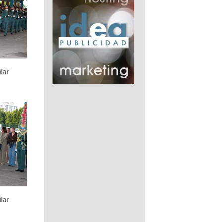
lar
lar