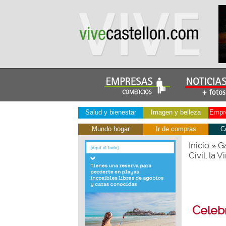
Salud y bienestar
Imagen y belleza
Empre
Mundo hogar
Ir de compras
C
Inicio
Ga
»
Civil, la V
Celebr