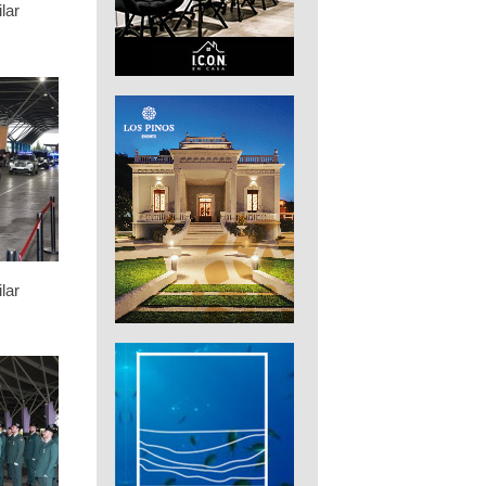
lar
lar