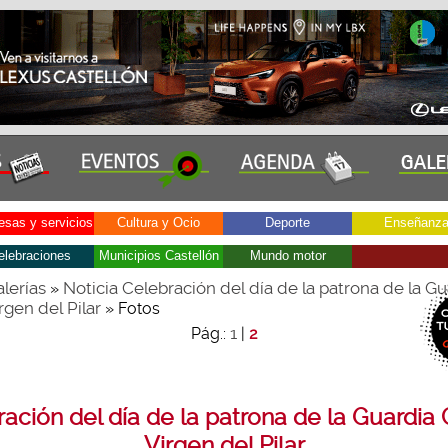
sas y servicios
Cultura y Ocio
Deporte
Enseñanz
elebraciones
Municipios Castellón
Mundo motor
lerías
Noticia Celebración del día de la patrona de la Gu
»
irgen del Pilar
» Fotos
1
Pág.:
|
2
ación del día de la patrona de la Guardia Ci
Virgen del Pilar