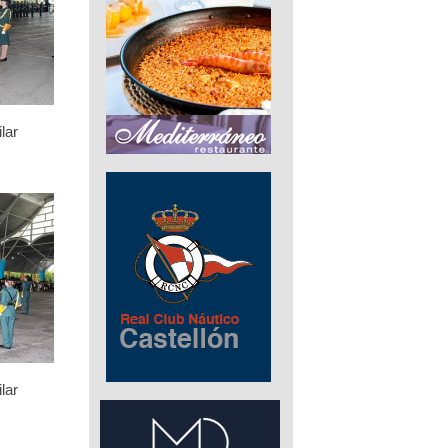
lar
lar