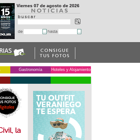
Viernes 07 de agosto de 2026
b u s c a r
de
hasta
a
Gastronomía
Hoteles y Alojamiento
ardia
vil, la