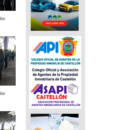
lar
lar