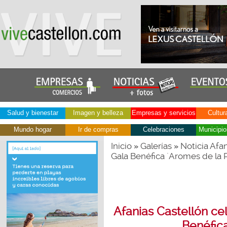
Salud y bienestar
Imagen y belleza
Empresas y servicios
Cultur
Mundo hogar
Ir de compras
Celebraciones
Municipio
Inicio
Galerías
Noticia Afan
»
»
Gala Benéfica ´Aromes de la 
Afanias Castellón cel
Benéfica