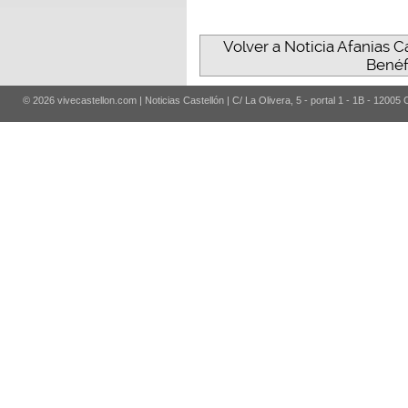
Volver a Noticia Afanias C
Benéf
© 2026 vivecastellon.com | Noticias Castellón | C/ La Olivera, 5 - portal 1 - 1B - 12005 