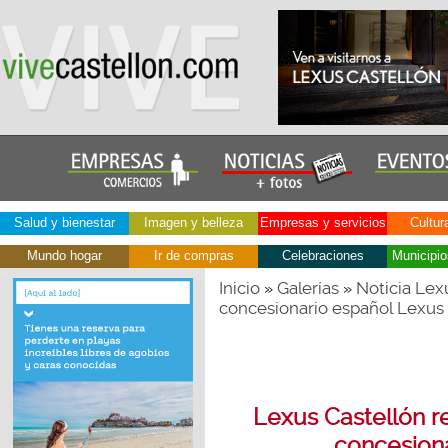
Salud y bienestar
Imagen y belleza
Empresas y servicios
Cultur
Mundo hogar
Ir de compras
Celebraciones
Municipio
Inicio
Galerías
Noticia Lex
»
»
concesionario español Lexus
Lexus Castellón r
concesion