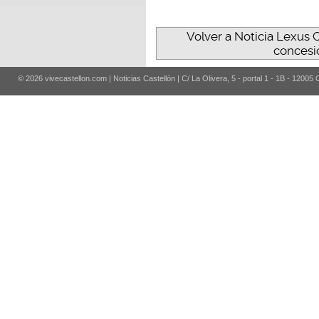
Volver a Noticia Lexus 
concesi
© 2026 vivecastellon.com | Noticias Castellón | C/ La Olivera, 5 - portal 1 - 1B - 12005 