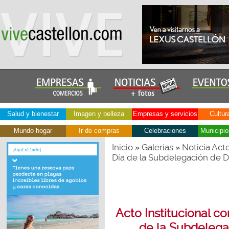
Salud y bienestar
Imagen y belleza
Empresas y servicios
Cultur
Mundo hogar
Ir de compras
Celebraciones
Municipio
Inicio
Galerías
Noticia Acto
»
»
Día de la Subdelegación de D
Acto Institucional c
de la Subdelega