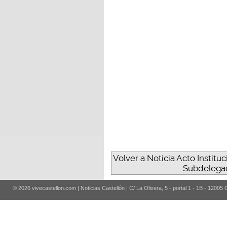
Volver a Noticia Acto Institu
Subdelegac
© 2026 vivecastellon.com | Noticias Castellón | C/ La Olivera, 5 - portal 1 - 1B - 12005 