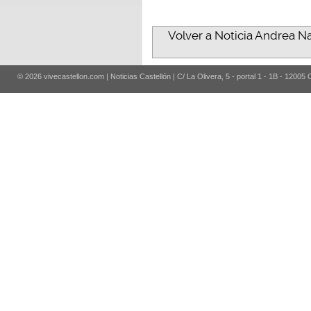
Volver a Noticia Andrea Na
© 2026 vivecastellon.com | Noticias Castellón | C/ La Olivera, 5 - portal 1 - 1B - 12005 