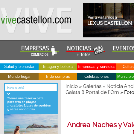
Salud y bienestar
Imagen y belleza
Empresas y servicios
Cultur
Mundo hogar
Ir de compras
Celebraciones
Municipio
Inicio
Galerías
Noticia And
»
»
Gaiata 8 Portal de l´Om
» Fot
Andrea Naches y Vale