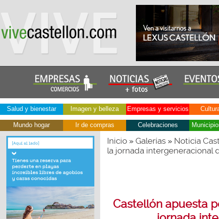
Salud y bienestar
Imagen y belleza
Empresas y servicios
Cultur
Mundo hogar
Ir de compras
Celebraciones
Municipio
Inicio
Galerías
Noticia Cas
»
»
la jornada intergeneracional 
Castellón apuesta po
jornada int