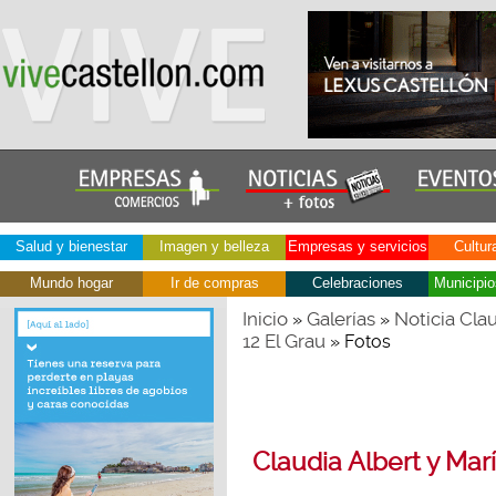
Salud y bienestar
Imagen y belleza
Empresas y servicios
Cultur
Mundo hogar
Ir de compras
Celebraciones
Municipio
Inicio
Galerías
Noticia Cla
»
»
12 El Grau
» Fotos
Claudia Albert y Mar