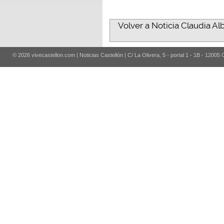
Volver a Noticia Claudia Al
© 2026 vivecastellon.com | Noticias Castellón | C/ La Olivera, 5 - portal 1 - 1B - 12005 