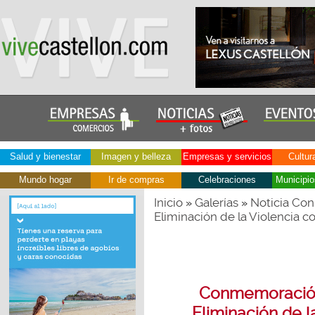
Salud y bienestar
Imagen y belleza
Empresas y servicios
Cultur
Mundo hogar
Ir de compras
Celebraciones
Municipio
Inicio
Galerías
Noticia Con
»
»
Eliminación de la Violencia c
Conmemoración 
Eliminación de l