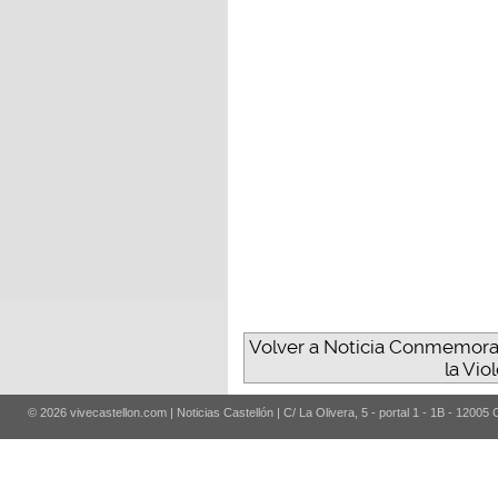
Volver a Noticia Conmemoraci
la Vio
© 2026 vivecastellon.com | Noticias Castellón | C/ La Olivera, 5 - portal 1 - 1B - 12005 