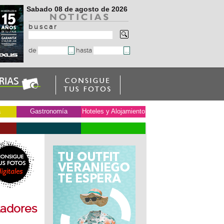
Sabado 08 de agosto de 2026
b u s c a r
de
hasta
a
Gastronomía
Hoteles y Alojamiento
s y
ladores