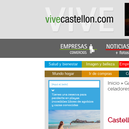
Salud y bienestar
Imagen y belleza
Empre
Mundo hogar
Ir de compras
C
Inicio
Ga
»
celadores
Castel