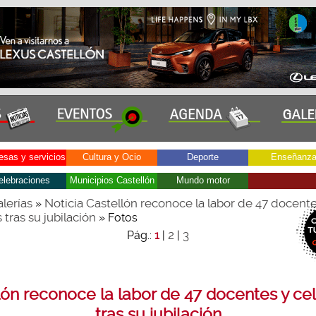
sas y servicios
Cultura y Ocio
Deporte
Enseñanz
elebraciones
Municipios Castellón
Mundo motor
lerías
Noticia Castellón reconoce la labor de 47 docente
»
 tras su jubilación
» Fotos
2
3
Pág.:
1
|
|
lón reconoce la labor de 47 docentes y ce
tras su jubilación