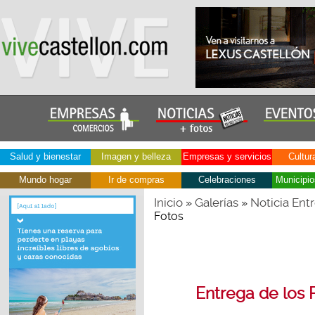
Salud y bienestar
Imagen y belleza
Empresas y servicios
Cultur
Mundo hogar
Ir de compras
Celebraciones
Municipio
Inicio
Galerías
Noticia Ent
»
»
Fotos
Entrega de los 