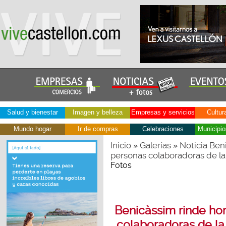
Salud y bienestar
Imagen y belleza
Empresas y servicios
Cultur
Mundo hogar
Ir de compras
Celebraciones
Municipio
Inicio
Galerías
Noticia Ben
»
»
personas colaboradoras de la
Fotos
Benicàssim rinde ho
colaboradoras de la