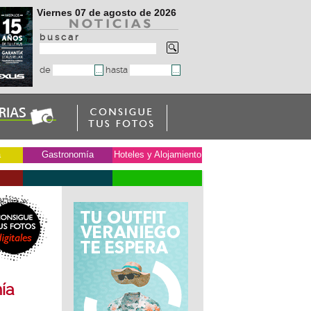
Viernes 07 de agosto de 2026
b u s c a r
de
hasta
a
Gastronomía
Hoteles y Alojamiento
anía
»
ía