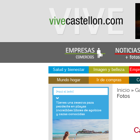
Salud y bienestar
Imagen y belleza
Empre
Mundo hogar
Ir de compras
C
Inicio
Ga
»
Fotos
C