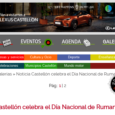
sas y servicios
Cultura y Ocio
Deporte
Enseñanz
elebraciones
Municipios Castellón
Mundo motor
lerías
Noticia Castellón celebra el Día Nacional de Rum
»
2
Pág.:
1
|
astellón celebra el Día Nacional de Ruman