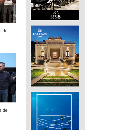
s de
s de