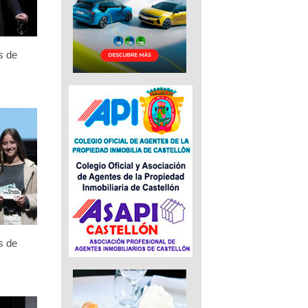
s de
s de