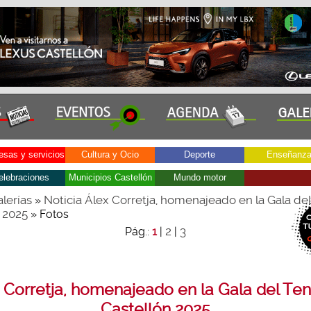
sas y servicios
Cultura y Ocio
Deporte
Enseñanz
elebraciones
Municipios Castellón
Mundo motor
lerías
Noticia Álex Corretja, homenajeado en la Gala de
»
 2025
» Fotos
2
3
Pág.:
1
|
|
 Corretja, homenajeado en la Gala del Ten
Castellón 2025