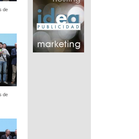
s de
s de