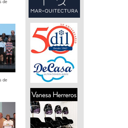
s de
s de