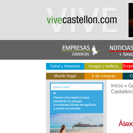
Salud y bienestar
Imagen y belleza
Empre
Mundo hogar
Ir de compras
C
Inicio
Ga
»
Castellón
Álex