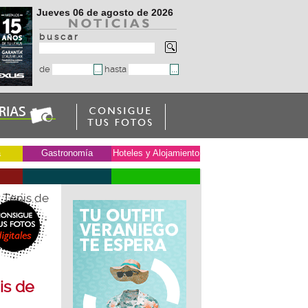
Jueves 06 de agosto de 2026
b u s c a r
de
hasta
a
Gastronomía
Hoteles y Alojamiento
l Tenis de
is de