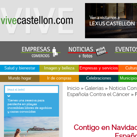
Salud y bienestar
Imagen y belleza
Empresas y servicios
Cultur
Mundo hogar
Ir de compras
Celebraciones
Municipio
Inicio
Galerías
Noticia Con
»
»
Española Contra el Cáncer
» 
Contigo en Navidad,
Españo