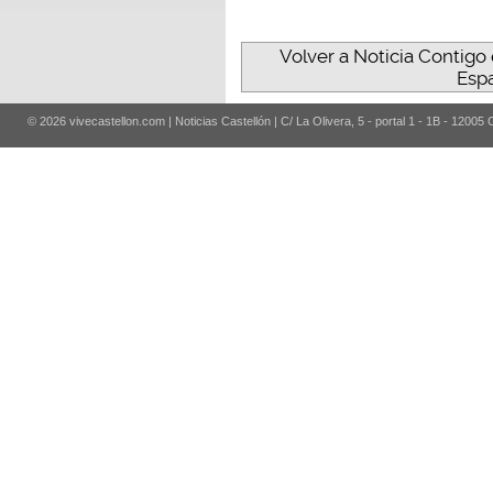
Volver a Noticia Contigo 
Espa
© 2026 vivecastellon.com | Noticias Castellón | C/ La Olivera, 5 - portal 1 - 1B - 12005 